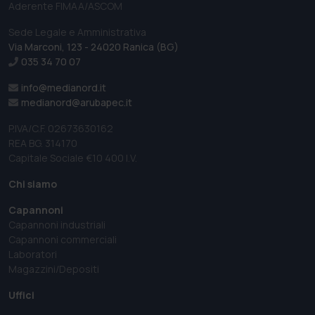
Aderente FIMAA/ASCOM
Sede Legale e Amministrativa
Via Marconi, 123 - 24020 Ranica (BG)
035 34 70 07
info@medianord.it
medianord@arubapec.it
P.IVA/C.F. 02673630162
REA BG. 314170
Capitale Sociale €10 400 I.V.
Chi siamo
Capannoni
Capannoni industriali
Capannoni commerciali
Laboratori
Magazzini/Depositi
Uffici