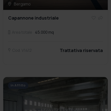
Bergamo
Capannone industriale
Area totale
45.000 mq
Trattativa riservata
Cod. V1412
In Affitto