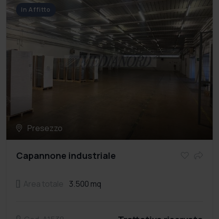
In Affitto
Presezzo
Capannone industriale
Area totale
3.500 mq