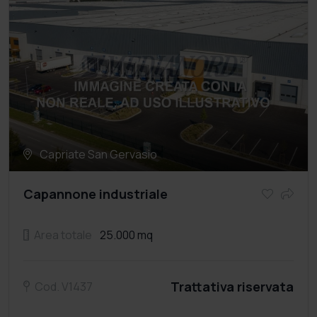
Capriate San Gervasio
Capannone industriale
Area totale
25.000 mq
Trattativa riservata
Cod. V1437