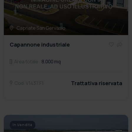
Capriate San Gervasio
Capannone industriale
Area totale
8.000 mq
Trattativa riservata
Cod. V1437.F1
In Vendita