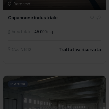
Bergamo
Capannone industriale
Area totale
45.000 mq
Trattativa riservata
Cod. V1412
In Affitto