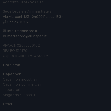
Aderente FIMAA/ASCOM
Sede Legale e Amministrativa
Via Marconi, 123 - 24020 Ranica (BG)
035 34 70 07
info@medianord.it
medianord@arubapec.it
P.IVA/C.F. 02673630162
REA BG. 314170
Capitale Sociale €10 400 I.V.
Chi siamo
Capannoni
Capannoni industriali
Capannoni commerciali
Laboratori
Magazzini/Depositi
Uffici