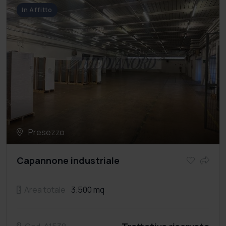
In Affitto
Presezzo
Capannone industriale
Area totale
3.500 mq