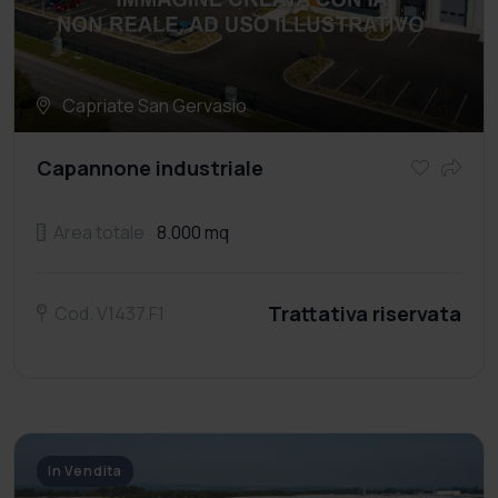
Capriate San Gervasio
Capannone industriale
Area totale
8.000 mq
Trattativa riservata
Cod. V1437.F1
In Vendita