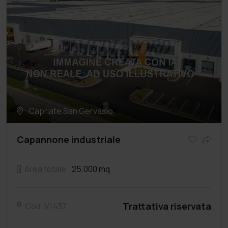
Capriate San Gervasio
Capannone industriale
Area totale
25.000 mq
Trattativa riservata
Cod. V1437