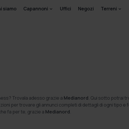
i siamo
Capannoni
Uffici
Negozi
Terreni
siness? Trovala adesso grazie a
Medianord
. Qui sotto potrai t
ioni per trovare gli annunci completi di dettagli di ogni tipo e 
che fa per te, grazie a
Medianord
.