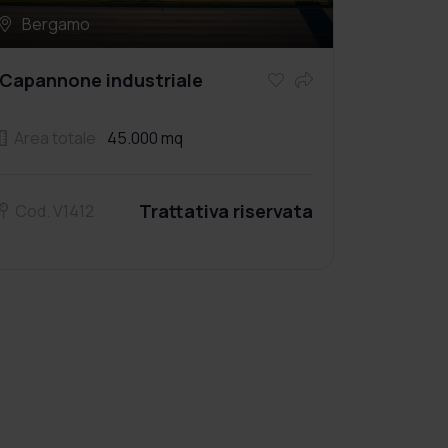
Bergamo
Capannone industriale
Area totale
45.000 mq
Trattativa riservata
Cod. V1412