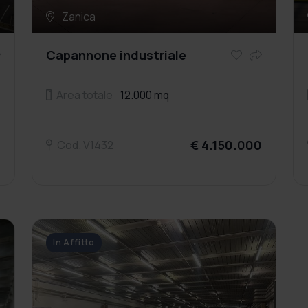
Zanica
Capannone industriale
Area totale
12.000 mq
a
€ 4.150.000
Cod. V1432
In Affitto