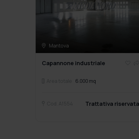
Mantova
Capannone industriale
Area totale
6.000 mq
Trattativa riservat
Cod. A1554