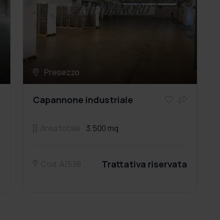
Presezzo
Capannone industriale
Area totale
3.500 mq
a
Trattativa riservata
Cod. A1538