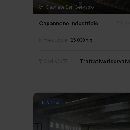
Capriate San Gervasio
Capannone industriale
Area totale
25.000 mq
Trattativa riservat
Cod. V1437
In Affitto