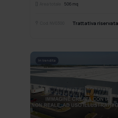
Area totale
506 mq
Trattativa riservat
Cod. NV0300
In Vendita