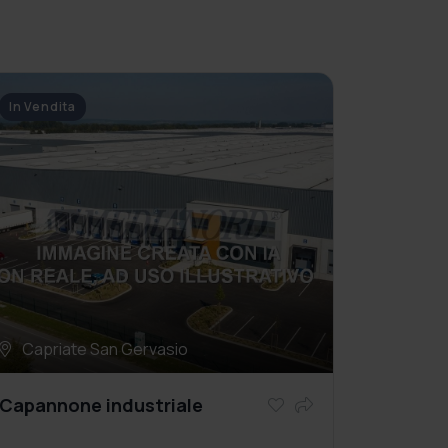
In Vendita
Capriate San Gervasio
Capannone industriale