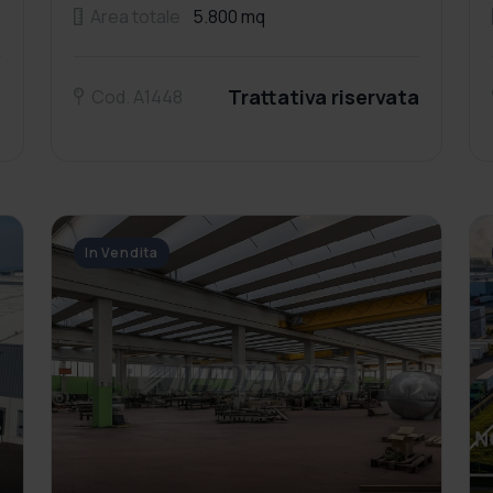
Area totale
5.800 mq
a
Trattativa riservata
Cod. A1448
In Vendita