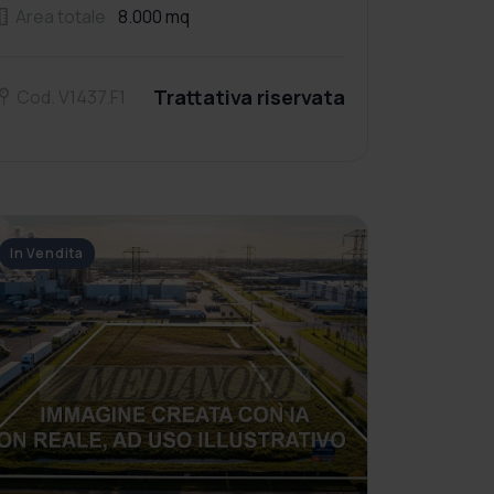
Area totale
8.000 mq
Trattativa riservata
Cod. V1437.F1
In Vendita