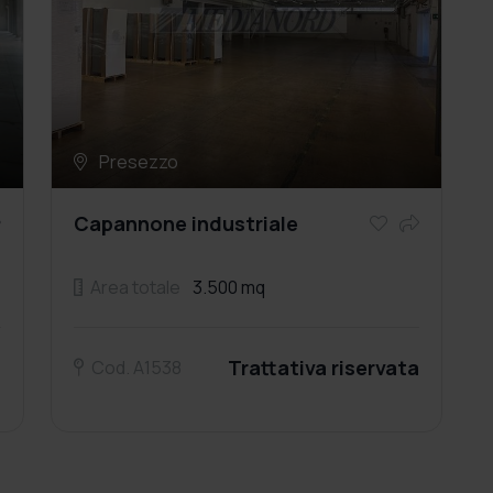
Presezzo
Capannone industriale
Area totale
3.500 mq
a
Trattativa riservata
Cod. A1538