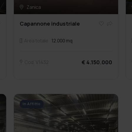
Zanica
Capannone industriale
Area totale
12.000 mq
a
€ 4.150.000
Cod. V1432
In Affitto