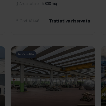
Area totale
5.800 mq
a
Trattativa riservata
Cod. A1448
In Vendita