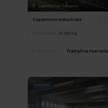
Capriate San Gervasio
Capannone industriale
Area totale
25.000 mq
Trattativa riservat
Cod. V1437
In Affitto