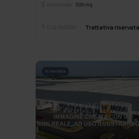
Area totale
506 mq
Trattativa riservat
Cod. NV0300
In Vendita