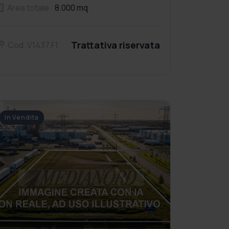
Area totale
8.000 mq
Trattativa riservata
Cod. V1437.F1
In Vendita