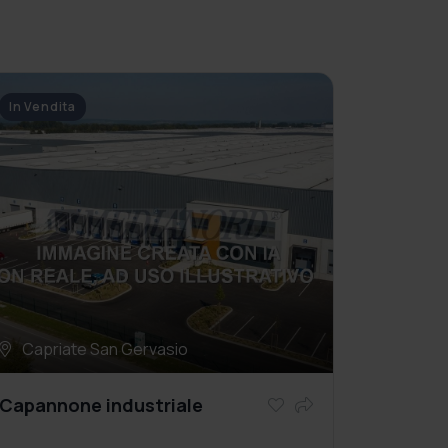
In Vendita
Capriate San Gervasio
Capannone industriale