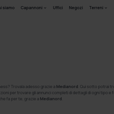
i siamo
Capannoni
Uffici
Negozi
Terreni
siness? Trovala adesso grazie a
Medianord
. Qui sotto potrai t
ioni per trovare gli annunci completi di dettagli di ogni tipo e 
che fa per te, grazie a
Medianord
.