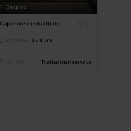
Bergamo
Capannone industriale
Area totale
45.000 mq
Trattativa riservata
Cod. V1412