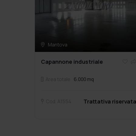
Mantova
Capannone industriale
Area totale
6.000 mq
Trattativa riservat
Cod. A1554