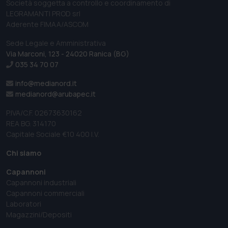
Società soggetta a controllo e coordinamento di
LEGRAMANTI PROD srl
Aderente FIMAA/ASCOM
Sede Legale e Amministrativa
Via Marconi, 123 - 24020 Ranica (BG)
035 34 70 07
info@medianord.it
medianord@arubapec.it
P.IVA/C.F. 02673630162
REA BG. 314170
Capitale Sociale €10 400 I.V.
Chi siamo
Capannoni
Capannoni industriali
Capannoni commerciali
Laboratori
Magazzini/Depositi