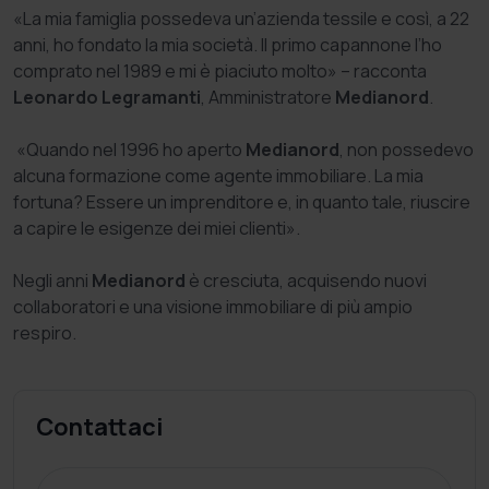
«La mia famiglia possedeva un’azienda tessile e così, a 22
anni, ho fondato la mia società. Il primo capannone l’ho
comprato nel 1989 e mi è piaciuto molto» – racconta
Leonardo Legramanti
, Amministratore
Medianord
.
«Quando nel 1996 ho aperto
Medianord
, non possedevo
alcuna formazione come agente immobiliare. La mia
fortuna? Essere un imprenditore e, in quanto tale, riuscire
a capire le esigenze dei miei clienti».
Negli anni
Medianord
è cresciuta, acquisendo nuovi
collaboratori e una visione immobiliare di più ampio
respiro.
Contattaci