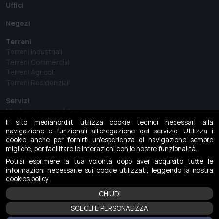
Uffici
Negozi
Terreni
Terreni Industriali
Terreni Commerciali
Terreni Agricoli
Terreni Residenziali
Servizi
Mediazione immobiliare
Perizie e Analisi del mercato immobiliare
Il sito medianord.it utilizza cookie tecnici necessari alla
Consulenza immobiliare
navigazione e funzionali all'erogazione del servizio. Utilizza i
cookie anche per fornirti un'esperienza di navigazione sempre
Gestione aste immobiliari
migliore, per facilitare le interazioni con le nostre funzionalità.
MediaNews
Potrai esprimere la tua volontà dopo aver acquisito tutte le
informazioni necessarie sui cookie utilizzati, leggendo la nostra
Case history
cookies policy.
CHIUDI
Contattaci
SCEGLI E PERSONALIZZA