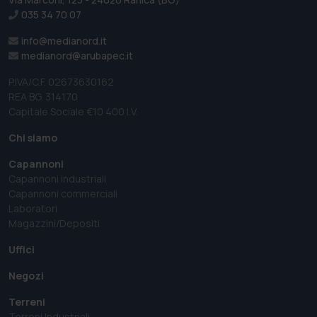
035 34 70 07
info@medianord.it
medianord@arubapec.it
P.IVA/C.F. 02673630162
REA BG. 314170
Capitale Sociale €10 400 I.V.
Chi siamo
Capannoni
Capannoni industriali
Capannoni commerciali
Laboratori
Magazzini/Depositi
Uffici
Negozi
Terreni
Terreni Industriali