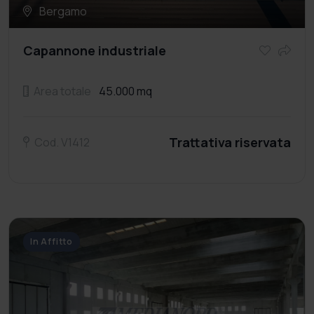
Bergamo
Capannone industriale
Area totale
45.000 mq
Trattativa riservata
Cod. V1412
In Affitto