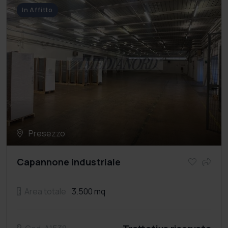
In Affitto
Presezzo
Capannone industriale
Area totale
3.500 mq