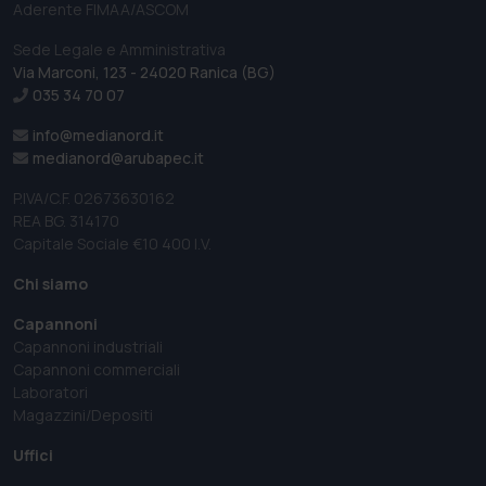
Aderente FIMAA/ASCOM
Sede Legale e Amministrativa
Via Marconi, 123 - 24020 Ranica (BG)
035 34 70 07
info@medianord.it
medianord@arubapec.it
P.IVA/C.F. 02673630162
REA BG. 314170
Capitale Sociale €10 400 I.V.
Chi siamo
Capannoni
Capannoni industriali
Capannoni commerciali
Laboratori
Magazzini/Depositi
Uffici