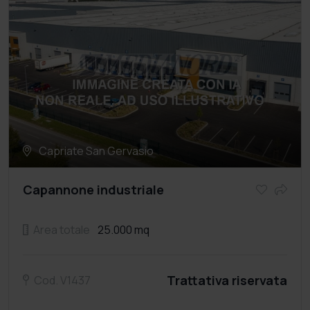
Capriate San Gervasio
Capannone industriale
Area totale
25.000 mq
Trattativa riservata
Cod. V1437