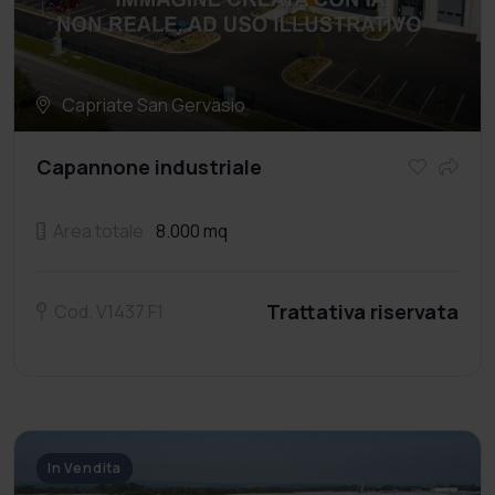
Capriate San Gervasio
Capannone industriale
Area totale
8.000 mq
Trattativa riservata
Cod. V1437.F1
In Vendita