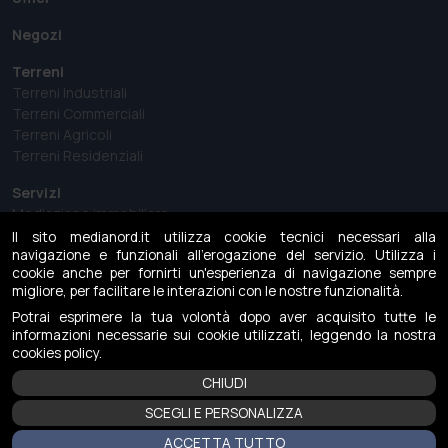
Negozi
Terreni
Terreni Industriali
Terreni Commerciali
Terreni Agricoli
Terreni Residenziali
Servizi
Mediazione immobiliare
Perizie e Analisi del mercato immobiliare
Il sito medianord.it utilizza cookie tecnici necessari alla
navigazione e funzionali all'erogazione del servizio. Utilizza i
Consulenza immobiliare
cookie anche per fornirti un'esperienza di navigazione sempre
Gestione aste immobiliari
migliore, per facilitare le interazioni con le nostre funzionalità.
MediaNews
Potrai esprimere la tua volontà dopo aver acquisito tutte le
informazioni necessarie sui cookie utilizzati, leggendo la nostra
Case history
cookies policy.
CHIUDI
Contattaci
SCEGLI E PERSONALIZZA
ACCETTA TUTTO