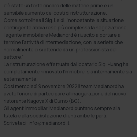
c’è stato un forte rincaro delle materie prime e un
sensibile aumento dei costi di ristrutturazione.
Come sottolinea il Sig. Leidi: “nonostante la situazione
contingente abbia reso più complessa la negoziazione,
l’agente immobiliare Medianord è riuscito a portare a
termine l’attività di intermediazione, con la serietà che
normalmente ci si attende da un professionista del
settore.”
La ristrutturazione effettuata dal locatario Sig. Huang ha
completamente rinnovato l’immobile, sia internamente sia
esternamente.
Così mercoledì 9 novembre 2022 il team Medianord ha
avuto l’onore di partecipare all’inaugurazione del nuovo
ristorante Nagoya X di Curno (BG).
Gli agenti immobiliari Medianord puntano sempre alla
tutela e alla soddisfazione di entrambe le parti.
Scriveteci: info@medianord.it