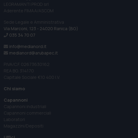
LEGRAMANTI PROD srl
Aderente FIMAA/ASCOM
Sede Legale e Amministrativa
Via Marconi, 123 - 24020 Ranica (BG)
035 34 70 07
info@medianord.it
medianord@arubapec.it
P.IVA/C.F. 02673630162
REA BG. 314170
Capitale Sociale €10 400 I.V.
Chi siamo
Capannoni
Capannoni industriali
Capannoni commerciali
Laboratori
Magazzini/Depositi
Uffici