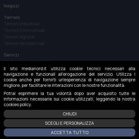
Negozi
Terreni
Terreni Industriali
Terreni Commerciali
Terreni Agricoli
Terreni Residenziali
Servizi
Mediazione immobiliare
Perizie e Analisi del mercato immobiliare
Il sito medianord.it utilizza cookie tecnici necessari alla
Consulenza immobiliare
navigazione e funzionali all'erogazione del servizio. Utilizza i
cookie anche per fornirti un'esperienza di navigazione sempre
Gestione aste immobiliari
migliore, per facilitare le interazioni con le nostre funzionalità.
MediaNews
Potrai esprimere la tua volontà dopo aver acquisito tutte le
informazioni necessarie sui cookie utilizzati, leggendo la nostra
Case history
cookies policy.
CHIUDI
Contattaci
SCEGLI E PERSONALIZZA
ACCETTA TUTTO
Copyright © 2026 -
Privacy policy
-
Cookies policy
| Tailor made by
eWeb