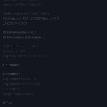
Aderente FIMAA/ASCOM
Sede Legale e Amministrativa
Via Marconi, 123 - 24020 Ranica (BG)
035 34 70 07
info@medianord.it
medianord@arubapec.it
P.IVA/C.F. 02673630162
REA BG. 314170
Capitale Sociale €10 400 I.V.
Chi siamo
Capannoni
Capannoni industriali
Capannoni commerciali
Laboratori
Magazzini/Depositi
Uffici