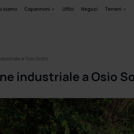
i siamo
Capannoni
Uffici
Negozi
Terreni
dustriale a Osio Sotto
e industriale a Osio S