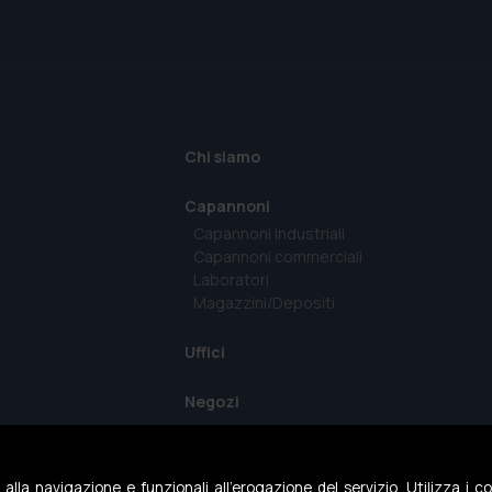
Chi siamo
Capannoni
Capannoni industriali
Capannoni commerciali
Laboratori
Magazzini/Depositi
Uffici
Negozi
Terreni
Terreni Industriali
i alla navigazione e funzionali all'erogazione del servizio. Utilizza i 