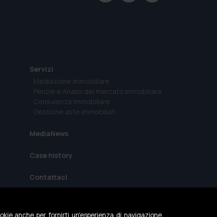
Servizi
Mediazione immobiliare
Perizie e Analisi del mercato immobiliare
Consulenza immobiliare
Gestione aste immobiliari
MediaNews
Case history
Contattaci
cookie anche per fornirti un'esperienza di navigazione