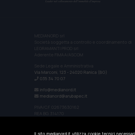
MEDIANORD srl
Società soggetta a controllo e coordinamento di
LEGRAMANTI PROD srl
Aderente FIMAA/ASCOM
Sede Legale e Amministrativa
Via Marconi, 123 - 24020 Ranica (BG)
035 34 70 07
info@medianord.it
medianord@arubapec.it
P.IVA/C.F. 02673630162
REA BG. 314170
Capitale Sociale €10 400 I.V.
Il sito medianord.it utilizza cookie tecnici necessar