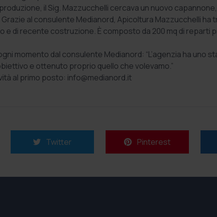
roduzione, il Sig. Mazzucchelli cercava un nuovo capannone, c
sa. Grazie al consulente Medianord, Apicoltura Mazzucchelli ha 
ato e di recente costruzione. È composto da 200 mq di reparti pr
ogni momento dal consulente Medianord: “L’agenzia ha uno staff
biettivo e ottenuto proprio quello che volevamo.”
vità al primo posto: info@medianord.it
Twitter
Pinterest