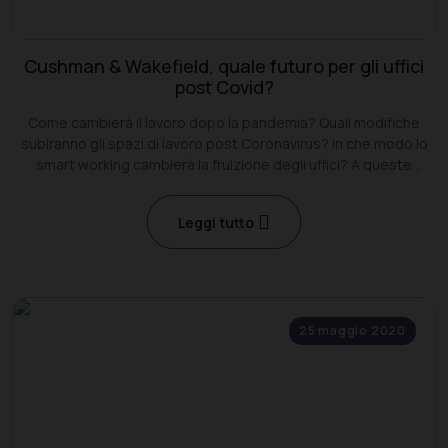
Cushman & Wakefield, quale futuro per gli uffici
post Covid?
Come cambierà il lavoro dopo la pandemia? Quali modifiche
subiranno gli spazi di lavoro post Coronavirus? In che modo lo
smart working cambierà la fruizione degli uffici? A queste
domande ha dato risposta Cushman & Wakefield
Leggi tutto
25 maggio 2020