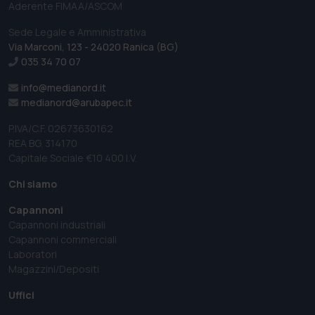
Aderente FIMAA/ASCOM
Sede Legale e Amministrativa
Via Marconi, 123 - 24020 Ranica (BG)
035 34 70 07
info@medianord.it
medianord@arubapec.it
P.IVA/C.F. 02673630162
REA BG. 314170
Capitale Sociale €10 400 I.V.
Chi siamo
Capannoni
Capannoni industriali
Capannoni commerciali
Laboratori
Magazzini/Depositi
Uffici