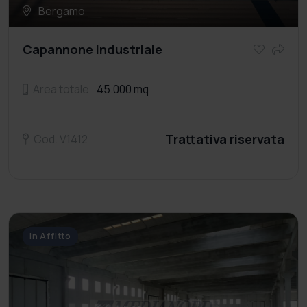
Bergamo
Capannone industriale
Area totale
45.000 mq
Trattativa riservata
Cod. V1412
In Affitto