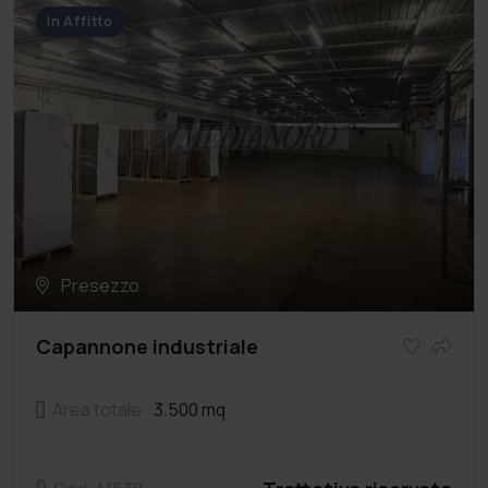
In Affitto
Presezzo
Capannone industriale
Area totale
3.500 mq