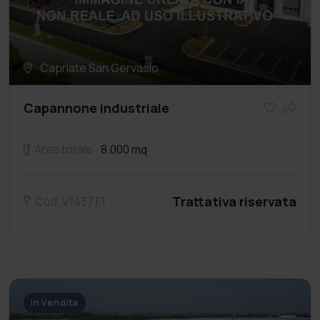
Capriate San Gervasio
Capannone industriale
Area totale
8.000 mq
Trattativa riservata
Cod. V1437.F1
In Vendita