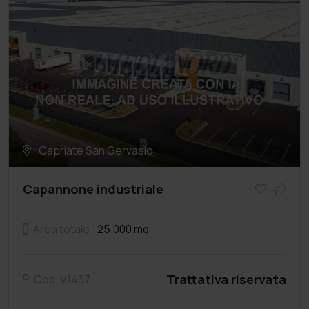
Capriate San Gervasio
Capannone industriale
Area totale
25.000 mq
Trattativa riservata
Cod. V1437