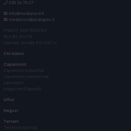
035 34 70 07
info@medianord.it
medianord@arubapec.it
P.IVA/C.F. 02673630162
REA BG. 314170
Capitale Sociale €10 400 I.V.
Chi siamo
Capannoni
Capannoni industriali
Capannoni commerciali
Laboratori
Magazzini/Depositi
Uffici
Negozi
Terreni
Terreni Industriali