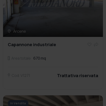
Arcene
Capannone industriale
Area totale
670 mq
Trattativa riservata
Cod. V1271
In Vendita