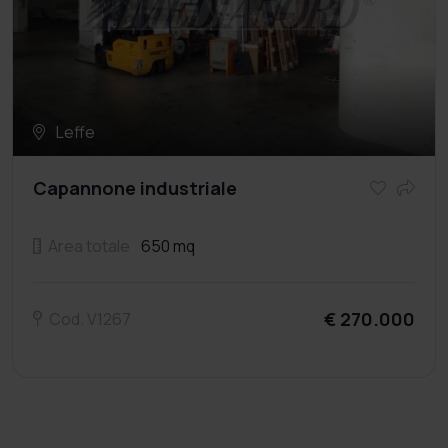
Leffe
Capannone industriale
Area totale
650 mq
€ 270.000
Cod. V1267