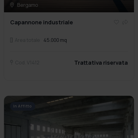
Bergamo
Capannone industriale
Area totale
45.000 mq
Trattativa riservata
Cod. V1412
In Affitto