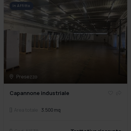
In Affitto
Presezzo
Capannone industriale
Area totale
3.500 mq