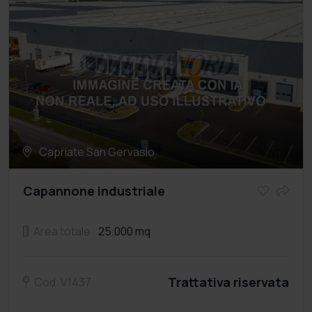
Capriate San Gervasio
Capannone industriale
Area totale
25.000 mq
Trattativa riservata
Cod. V1437