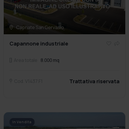
Capriate San Gervasio
Capannone industriale
Area totale
8.000 mq
Trattativa riservata
Cod. V1437.F1
In Vendita