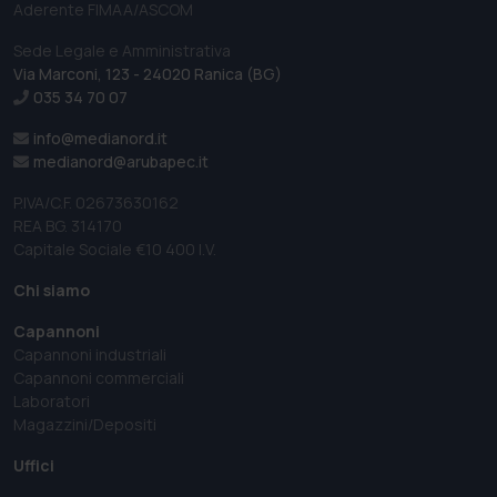
Aderente FIMAA/ASCOM
Sede Legale e Amministrativa
Via Marconi, 123 - 24020 Ranica (BG)
035 34 70 07
info@medianord.it
medianord@arubapec.it
P.IVA/C.F. 02673630162
REA BG. 314170
Capitale Sociale €10 400 I.V.
Chi siamo
Capannoni
Capannoni industriali
Capannoni commerciali
Laboratori
Magazzini/Depositi
Uffici