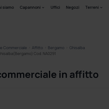
i siamo
Capannoni
Uffici
Negozi
Terreni
le Commerciale
Affitto
Bergamo
Ghisalba
a Ghisalba(Bergamo) Cod. NA0291
commerciale in affitto