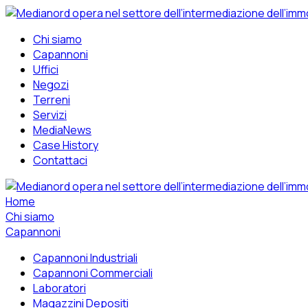
Chi siamo
Capannoni
Uffici
Negozi
Terreni
Servizi
MediaNews
Case History
Contattaci
Home
Chi siamo
Capannoni
Capannoni Industriali
Capannoni Commerciali
Laboratori
Magazzini Depositi