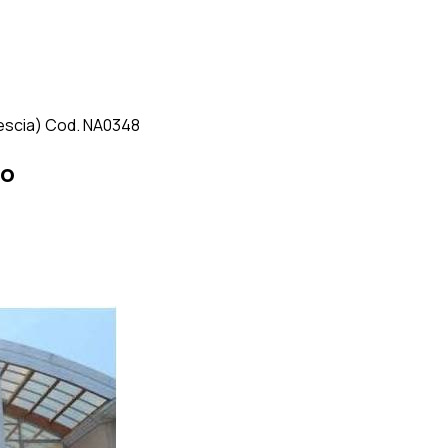
rescia) Cod. NA0348
to