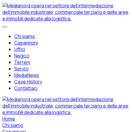
Chi siamo
Capannoni
Uffici
Negozi
Terreni
Servizi
MediaNews
Case History
Contattaci
Home
Chi siamo
Capannoni