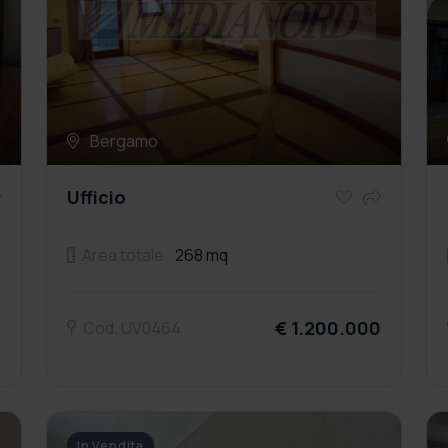
Bergamo
Ufficio
Area totale
268 mq
i
€ 1.200.000
Cod. UV0464
In Vendita