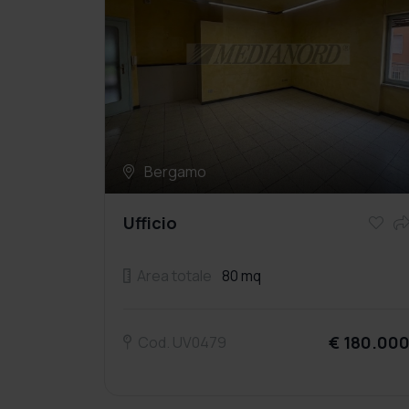
Bergamo
Ufficio
Area totale
80 mq
€ 180.00
Cod. UV0479