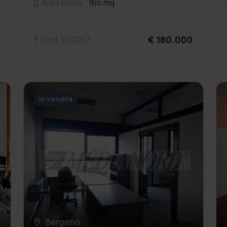
Area totale
165 mq
0
€ 180.000
Cod. UV0257
In Vendita
Bergamo