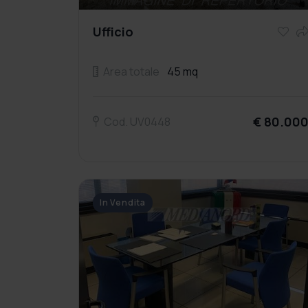
Ufficio
Area totale
45 mq
€ 80.00
Cod. UV0448
In Vendita