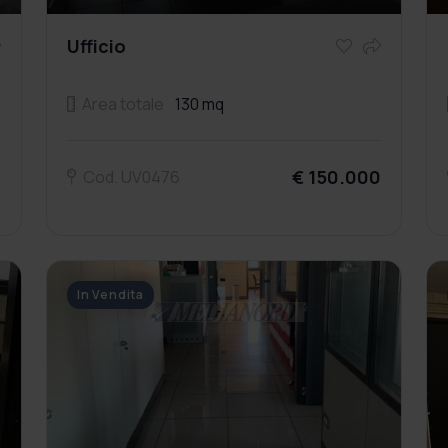
Ufficio
Area totale
130 mq
0
€ 150.000
Cod. UV0476
In Vendita