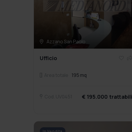
Azzano San Paolo
Ufficio
Area totale
195 mq
€ 195.000 trattabil
Cod. UV0451
In Vendita