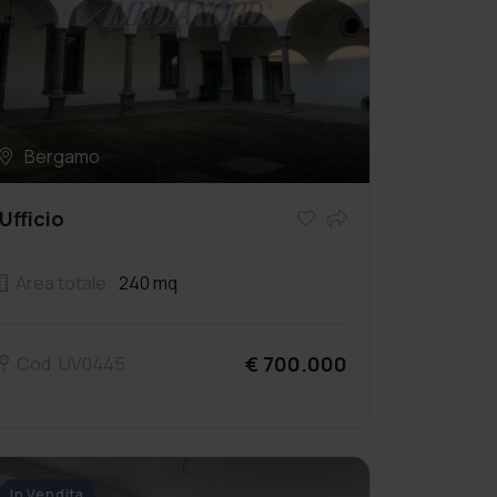
Bergamo
Ufficio
Area totale
240 mq
€ 700.000
Cod. UV0445
In Vendita