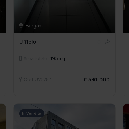
Bergamo
Ufficio
Area totale
195 mq
0
€ 530.000
Cod. UV0287
In Vendita