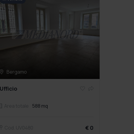
Bergamo
Ufficio
Area totale
588 mq
€ 0
Cod. UV0480