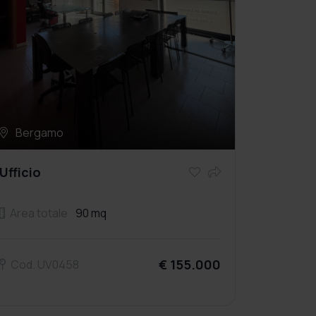
Bergamo
Ufficio
Area totale
90 mq
€ 155.000
Cod. UV0458