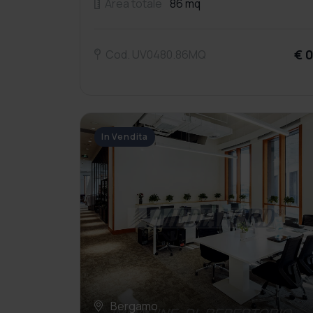
Area totale
86 mq
€ 
Cod. UV0480.86MQ
In Vendita
Bergamo