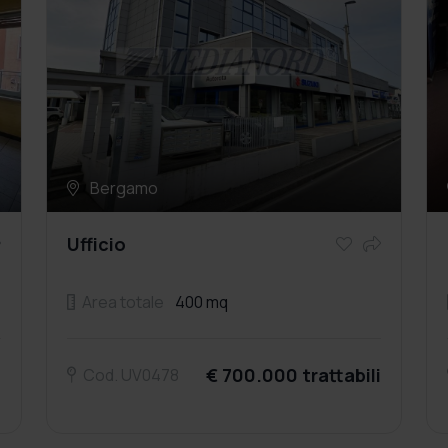
Bergamo
Ufficio
Area totale
400 mq
0
€ 700.000 trattabili
Cod. UV0478