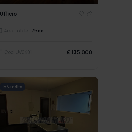
Ufficio
Area totale
75 mq
€ 135.000
Cod. UV0481
In Vendita