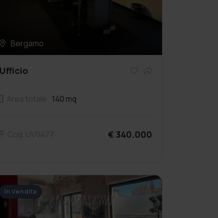
Bergamo
Ufficio
Area totale
140 mq
€ 340.000
Cod. UV0477
In Vendita