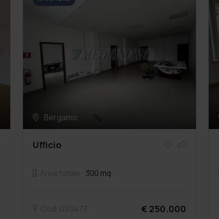
Bergamo
Ufficio
Area totale
300 mq
0
€ 250.000
Cod. UV0473