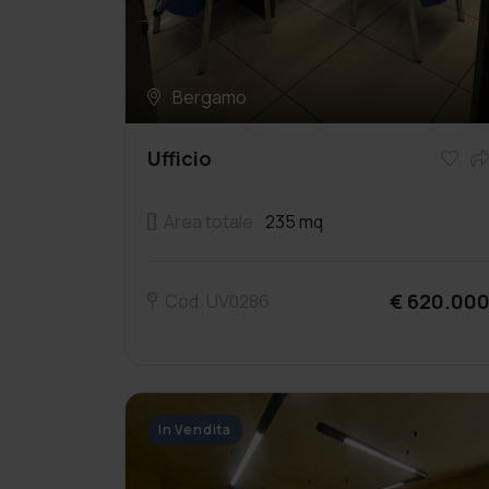
Bergamo
Ufficio
Area totale
235 mq
€ 620.00
Cod. UV0286
In Vendita