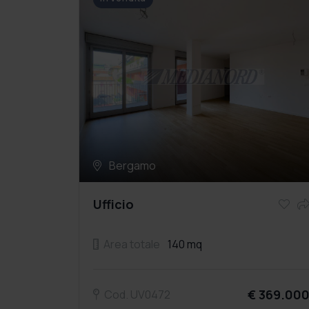
Bergamo
Ufficio
Area totale
140 mq
€ 369.00
Cod. UV0472