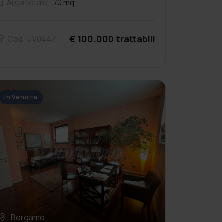
Area totale
70 mq
€ 100.000 trattabili
Cod. UV0447
In Vendita
Bergamo