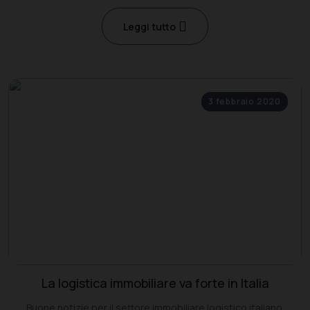
città più promettenti sono Tolosa, Siviglia e Linz, in Italia Genova
Leggi tutto
3 febbraio 2020
La logistica immobiliare va forte in Italia
Buone notizie per il settore immobiliare logistico italiano.