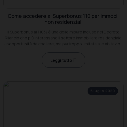
Come accedere al Superbonus 110 per immobili
non residenziali
Il Superbonus al 110% è una delle misure incluse nel Decreto
Rilancio che più interessano il settore immobiliare residenziale.
Un’opportunità da cogliere, ma purtroppo limitata alle abitazioni
private e non estendibile ad altre categorie catastali.
Leggi tutto
6 luglio 2020