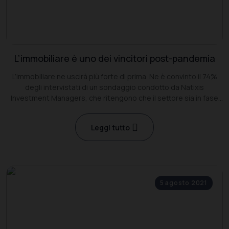
L’immobiliare è uno dei vincitori post-pandemia
L’immobiliare ne uscirà più forte di prima. Ne è convinto il 74%
degli intervistati di un sondaggio condotto da Natixis
Investment Managers, che ritengono che il settore sia in fase
emergente dopo la fase peggiore del Covid
Leggi tutto
5 agosto 2021