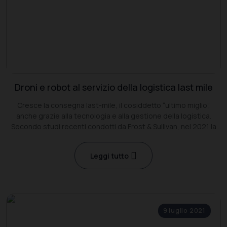
Droni e robot al servizio della logistica last mile
Cresce la consegna last-mile, il cosiddetto “ultimo miglio”,
anche grazie alla tecnologia e alla gestione della logistica.
Secondo studi recenti condotti da Frost & Sullivan, nel 2021 la
spesa globale per la logistica arriverà a quota 9,5 trilioni di euro
Leggi tutto
9 luglio 2021