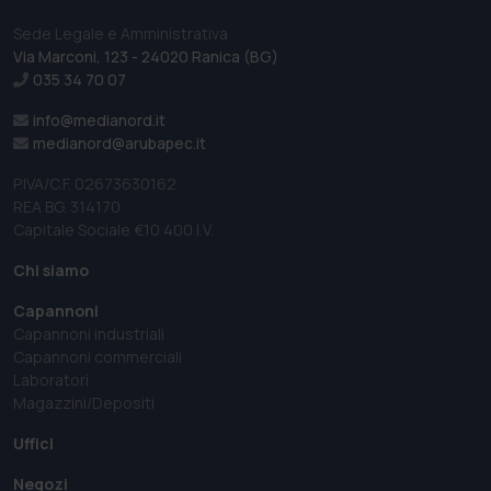
Sede Legale e Amministrativa
Via Marconi, 123 - 24020 Ranica (BG)
035 34 70 07
info@medianord.it
medianord@arubapec.it
P.IVA/C.F. 02673630162
REA BG. 314170
Capitale Sociale €10 400 I.V.
Chi siamo
Capannoni
Capannoni industriali
Capannoni commerciali
Laboratori
Magazzini/Depositi
Uffici
Negozi