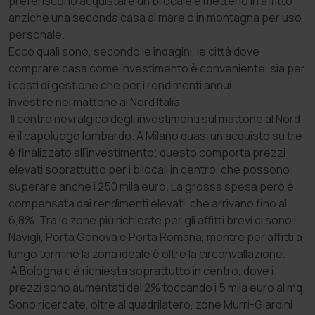
preferiscono acquistare un bilocale e metterlo in affitto
anziché una seconda casa al mare o in montagna per uso
personale.
Ecco quali sono, secondo le indagini, le città dove
comprare casa come investimento è conveniente, sia per
i costi di gestione che per i rendimenti annui.
Investire nel mattone al Nord Italia
Il centro nevralgico degli investimenti sul mattone al Nord
è il capoluogo lombardo. A Milano quasi un acquisto su tre
è finalizzato all’investimento; questo comporta prezzi
elevati soprattutto per i bilocali in centro, che possono
superare anche i 250 mila euro. La grossa spesa però è
compensata dai rendimenti elevati, che arrivano fino al
6,8%. Tra le zone più richieste per gli affitti brevi ci sono i
Navigli, Porta Genova e Porta Romana, mentre per affitti a
lungo termine la zona ideale è oltre la circonvallazione.
A Bologna c’è richiesta soprattutto in centro, dove i
prezzi sono aumentati del 2% toccando i 5 mila euro al mq.
Sono ricercate, oltre al quadrilatero, zone Murri-Giardini