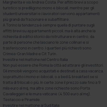
Margherita e via Andrea Costa. Per affitti brevi a scopo
turistico si prediligono mono e bilocali, mentre per gli
studenti universitari e i lavoratori servono appartamenti
più grandi da frazionare e subaffittare.
A Torino la tendenza è sempre quella di puntare sugli
affitti brevi su appartamenti piccoli, ma è alta anche la
richiesta di edifici storici da ristrutturare in centro, da
parte di persone che lasciano le zone collinari e si
trasferiscono in centro. I quartieri più richiesti sono
Crimea-Gran Madre e Cit Turin.
Investire nel mattone nel Centro Italia
Non può essere che Roma la città ad attirare gli investitori.
Gli immobili vengono acquistati e destinati a casa vacanza,
soprattutto i mono e i bilocali, o a bed & breakfast se si
tratta di trilocali o più. In certe zone il prezzo sale fino a 9
mila euro al mq, ma altre zone richieste sono Porta
Cavalleggeri e le mura vaticane (4.500 euro al mq),
Testaccio e Piramide.
Investire nel mattone al Sud Italia