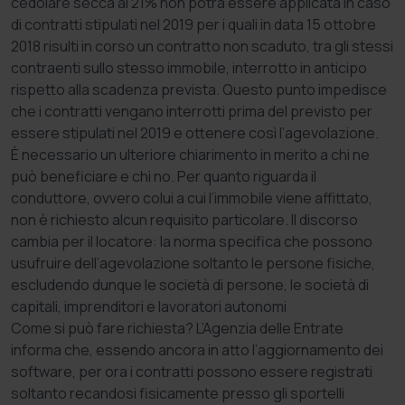
cedolare secca al 21% non potrà essere applicata in caso
di contratti stipulati nel 2019 per i quali in data 15 ottobre
2018 risulti in corso un contratto non scaduto, tra gli stessi
contraenti sullo stesso immobile, interrotto in anticipo
rispetto alla scadenza prevista. Questo punto impedisce
che i contratti vengano interrotti prima del previsto per
essere stipulati nel 2019 e ottenere così l’agevolazione.
È necessario un ulteriore chiarimento in merito a chi ne
può beneficiare e chi no. Per quanto riguarda il
conduttore, ovvero colui a cui l’immobile viene affittato,
non è richiesto alcun requisito particolare. Il discorso
cambia per il locatore: la norma specifica che possono
usufruire dell’agevolazione soltanto le persone fisiche,
escludendo dunque le società di persone, le società di
capitali, imprenditori e lavoratori autonomi
Come si può fare richiesta? L’Agenzia delle Entrate
informa che, essendo ancora in atto l’aggiornamento dei
software, per ora i contratti possono essere registrati
soltanto recandosi fisicamente presso gli sportelli