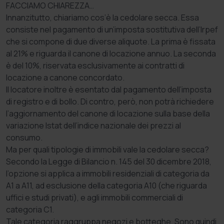
FACCIAMO CHIAREZZA…
Innanzitutto, chiariamo cos’è la cedolare secca. Essa
consiste nel pagamento di un’imposta sostitutiva dell’Irpef
che si compone di due diverse aliquote. La prima è fissata
al 21% e riguarda il canone di locazione annuo. La seconda
è del 10%, riservata esclusivamente ai contratti di
locazione a canone concordato.
Il locatore inoltre è esentato dal pagamento dell’imposta
di registro e di bollo. Di contro, però, non potrà richiedere
l’aggiornamento del canone di locazione sulla base della
variazione Istat dell’indice nazionale dei prezzi al
consumo.
Ma per quali tipologie di immobili vale la cedolare secca?
Secondo la Legge di Bilancio n. 145 del 30 dicembre 2018,
l’opzione si applica a immobili residenziali di categoria da
A1 a A11, ad esclusione della categoria A10 (che riguarda
uffici e studi privati), e agli immobili commerciali di
categoria C1.
Tale categoria raggruppa negozi e botteghe. Sono quindi